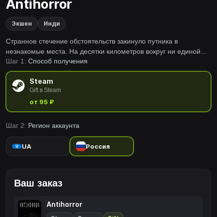
Antihorror
Экшен
Инди
Странное стечение обстоятельств закинуло путника в
незнакомые места. На десятки километров вокруг ни единой
Шаг 1:
Способ получения
души. Или это только так кажется?
Steam
Gift в Steam
от 95 ₽
Шаг 2:
Регион аккаунта
UA
Россия
Ваш заказ
Antihorror