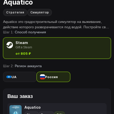
Aquatico
Стратегия
Симулятор
Aquatico это градостроительный симулятор на выживание,
действие которого разворачивается под водой. Постройте свой
Шаг 1:
Способ получения
город на дне океана, приспосабливаясь к условиям подводной
жизни.
Steam
Gift в Steam
от 805 ₽
Шаг 2:
Регион аккаунта
UA
Россия
Ваш заказ
Aquatico