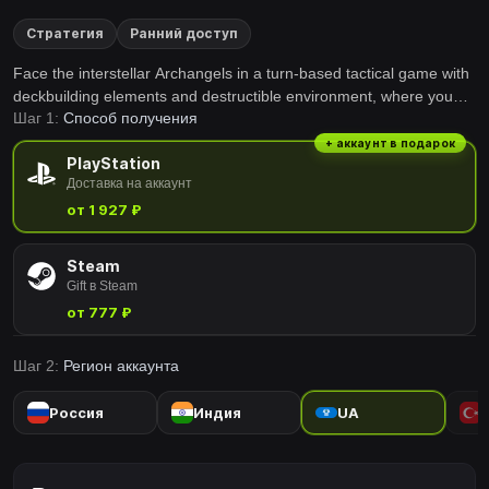
Стратегия
Ранний доступ
Face the interstellar Archangels in a turn-based tactical game with
deckbuilding elements and destructible environment, where you
Шаг 1:
Способ получения
pilot powerful mechs to save the Earth from destruction.
+ аккаунт в подарок
PlayStation
Доставка на аккаунт
от 1 927 ₽
Steam
Gift в Steam
от 777 ₽
Шаг 2:
Регион аккаунта
Россия
Индия
UA