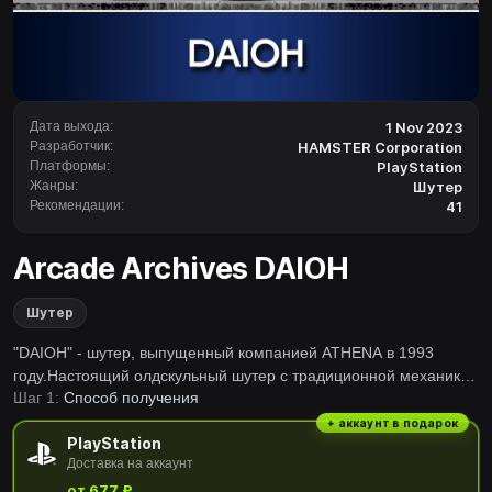
Дата выхода:
1 Nov 2023
Разработчик:
HAMSTER Corporation
Платформы:
PlayStation
Жанры:
Шутер
Рекомендации:
41
Arcade Archives DAIOH
Шутер
"DAIOH" - шутер, выпущенный компанией ATHENA в 1993
году.Настоящий олдскульный шутер с традиционной механикой
Шаг 1:
Способ получения
и серьезными задачами, по которым так тоскуют поклонники
шутеров.Эта игра включает в себя японскую версию с
+ аккаунт в подарок
PlayStation
двухкнопочным дизайном, в которой игроки переключаются
Доставка на аккаунт
между оружием, собирая предметы, и международную версию,
от 677 ₽
в которой игроки выбирают между всеми 6 видами оружия,