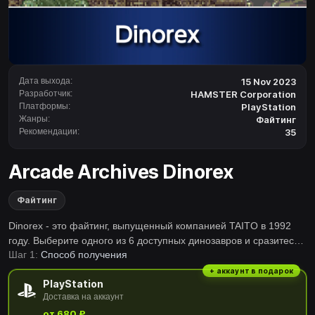
Дата выхода:
15 Nov 2023
Разработчик:
HAMSTER Corporation
Платформы:
PlayStation
Жанры:
Файтинг
Рекомендации:
35
Arcade Archives Dinorex
Файтинг
Dinorex - это файтинг, выпущенный компанией TAITO в 1992
году. Выберите одного из 6 доступных динозавров и сразитесь с
Шаг 1:
Способ получения
королевой амазонок, чтобы завоевать титул динорекса - короля
страны! Приобретение различных предметов и оружия в
+ аккаунт в подарок
PlayStation
форме яйца может дать вам преимущество в бою.Серия
Доставка на аккаунт
«Arcade Archives» верно воспроизвела множество классических
от 680 ₽
шедевров Arcade.Игроки могут изменять различные настройки