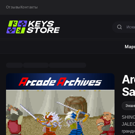
Отзывы
Контакты
Марк
Ar
Sa
Экш
SHING
JALEC
гранд