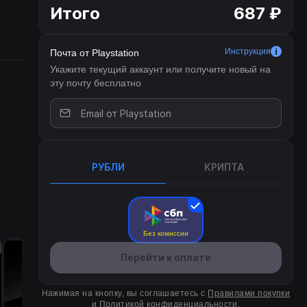
ют
Итого
687 ₽
Инструкция
Почта от Playstation
ного
Укажите текущий аккаунт или получите новый на
эту почту бесплатно
гом
зует
тво
ском
РУБЛИ
КРИПТА
Без комиссии
Перейти к оплате
Нажимая на кнопку, вы соглашаетесь с
Правилами покупки
и
Политикой конфиденциальности
.