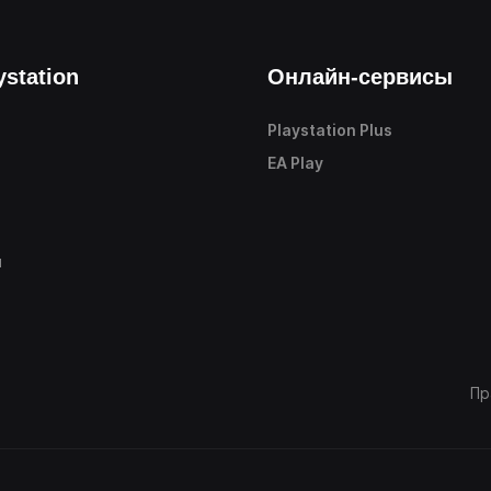
ystation
Онлайн-сервисы
Playstation Plus
е
EA Play
ы
Пр