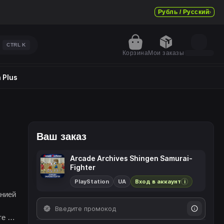
Рубль / Русский
CTRL
K
Корзина
Мои заказы
 Plus
Ваш заказ
Arcade Archives Shingen Samurai-
Fighter
PlayStation
UA
Вход в аккаунт
i
нией
те 風