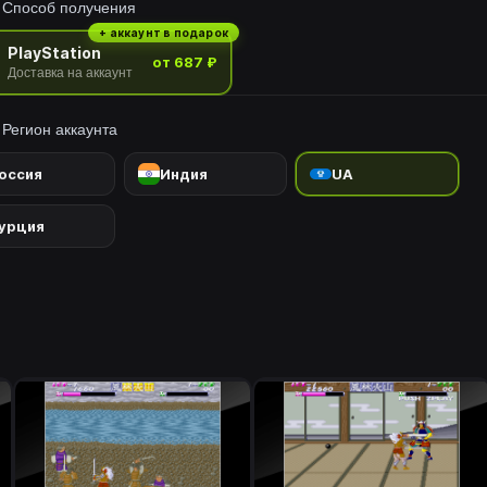
Способ получения
 林 (RIN), 火 (KA), 山 (ZAN) и другие предметы, которые усилива
когда вы побеждаете вражеских военачальников.Серия «Arcade
+ аккаунт в подарок
PlayStation
ves» верно воспроизвела множество классических шедевров
от 687 ₽
Доставка на аккаунт
.Игроки могут изменять различные настройки игры, такие как
ости с игрой, а также воспроизводить атмосферу настроек аркад
Регион аккаунта
жения в то время. Игроки также могут соревноваться друг с дру
его мира с их высокими баллами.Пожалуйста, наслаждайтесь
оссия
Индия
UA
ром, который создал поколение для видеоигр.* Эта игра исполь
кую ПЗУ для основной части игры. Меню параметров и руководс
урция
пны на японском, английском, французском, немецком, итальян
анском языках.