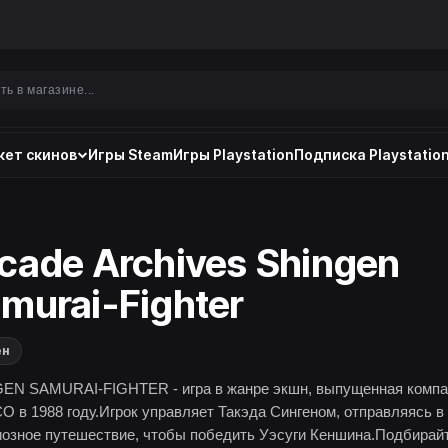
ет скинов
Игры Steam
Игры Playstation
Подписка Playstation
cade Archives Shingen
murai-Fighter
ен
EN SAMURAI-FIGHTER - игра в жанре экшн, выпущенная компа
O в 1988 году.Игрок управляет Такэда Сингеном, отправляясь в
иозное путешествие, чтобы победить Уэсуги Кеншина.Подбирай