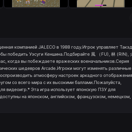
енная компанией JALECO в 1988 году.Игрок управляет Такэ
обы победить Уэсуги Кеншина.Подбирайте 風 （FU), 林 (RIN), 
вас, когда вы побеждаете вражеских военачальников.Серия
сических шедевров Arcade.Игроки могут изменять различные
е воспроизводить атмосферу настроек аркадного отображения
ругом со всего мира с их высокими баллами.Пожалуйста,
я видеоигр.* Эта игра использует японскую ПЗУ для
доступны на японском, английском, французском, немецком,