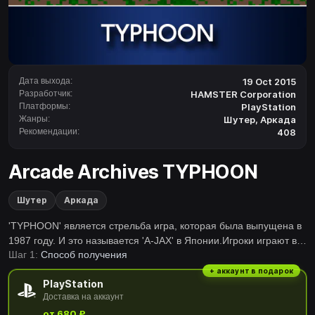
Дата выхода:
19 Oct 2015
Разработчик:
HAMSTER Corporation
Платформы:
PlayStation
Жанры:
Шутер
,
Аркада
Рекомендации:
408
Arcade Archives TYPHOON
Шутер
Аркада
'TYPHOON' является стрельба игра, которая была выпущена в
1987 году. И это называется 'А-JAX' в Японии.Игроки играют в
Шаг 1:
Способ получения
специальные боевые войска 'TYPHOON', и уничтожить ядерную
сверхдержаву и инопланетян корпуса.Эта работа была
+ аккаунт в подарок
PlayStation
популярна в модных интерпретации и звука, будет Первая
Доставка на аккаунт
пересадка в потребительских игровой консоли.Серия 'Arcade
от 680 ₽
Archives' добросовестно воспроизводятся шедевры