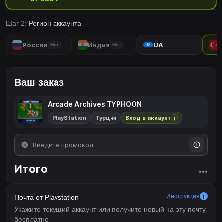
классических аркадных игр по системе PS4™, используя
преимущества дополнительных функций системы PS4™
Шаг 2:
Регион аккаунта
предоставляет.Игроки могут поделиться игровые экраны и
видео с функцией SHARE, а также может конкурировать с
Россия
Индия
UA
Нет
Нет
другими игроками онлайн, чтобы улучшить ваше положение на
рейтинге онлайн оценка лидеров.Пожалуйста, наслаждайтесь
шедевр, который построил поколения для видеоигр.
Ваш заказ
Arcade Archives TYPHOON
PlayStation
Турция
Вход в аккаунт
i
Итого
...
Инструкция
Почта от Playstation
Укажите текущий аккаунт или получите новый на эту почту
бесплатно