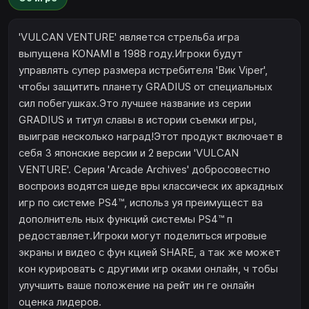
'VULCAN VENTURE' является стрельба игра
выпущена KONAMI в 1988 году.Игроки будут
управлять супер размера истребителя 'Вик Viper',
чтобы защитить планету GRADIUS от специальных
сил побегушках.Это лучшее название из серии
GRADIUS и титул славы в истории съемки игры,
выиграв несколько наград!Этот продукт включает в
себя 3 японские версии и 2 версии 'VULCAN
VENTURE'. Серия 'Arcade Archives' добросовестно
воспроиз водятся шеде вры классическ их аркадных
игр по системе PS4™, использ уя преимущест ва
дополнитель ных функций системы PS4™ п
редоставляет.Игроки могут поделиться игровые
экраны и видео с фун кцией SHARE, а так же может
кон курировать с другими игр оками онлайн, ч тобы
улучшить ваше положение на рейт ин ге онлайн
оценка лидеров.