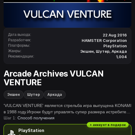
Дата выхода:
22 Aug 2016
Разработчик:
HAMSTER Corporation
Платформы:
PlayStation
Жанры:
Экшен
,
Шутер
,
Аркада
Рекомендации:
1,004
Arcade Archives VULCAN
VENTURE
Экшен
Шутер
Аркада
'VULCAN VENTURE' является стрельба игра выпущена KONAMI
в 1988 году.Игроки будут управлять супер размера истребителя
Шаг 1:
Способ получения
'Вик Viper', чтобы защитить планету GRADIUS от специальных
сил побегушках.Это лучшее название из серии GRADIUS и
+ аккаунт в подарок
PlayStation
титул славы в истории съемки игры, выиграв несколько наград!