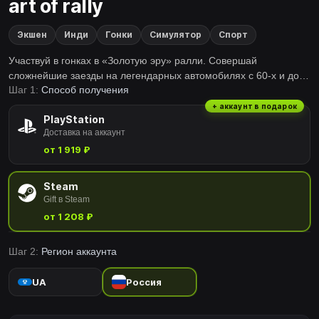
art of rally
Экшен
Инди
Гонки
Симулятор
Спорт
Участвуй в гонках в «Золотую эру» ралли. Совершай
сложнейшие заезды на легендарных автомобилях с 60-х и до
Шаг 1:
Способ получения
Группы Б. Сможешь ли ты овладеть искусством ралли?
+ аккаунт в подарок
PlayStation
Доставка на аккаунт
от 1 919 ₽
Steam
Gift в Steam
от 1 208 ₽
Шаг 2:
Регион аккаунта
UA
Россия