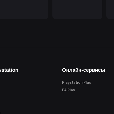
ystation
Онлайн-сервисы
Playstation Plus
е
EA Play
ы